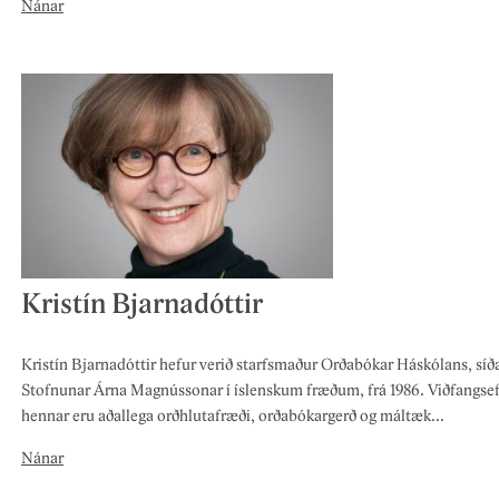
Nánar
Kristín Bjarnadóttir
Kristín Bjarnadóttir hefur verið starfsmaður Orðabókar Háskólans, síð
Stofnunar Árna Magnússonar í íslenskum fræðum, frá 1986. Viðfangse
hennar eru aðallega orðhlutafræði, orðabókargerð og máltæk...
Nánar