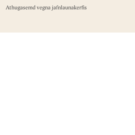
Athugasemd vegna jafnlaunakerfis