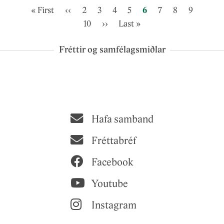
Pagination
First
Fyrri
Page
Page
Page
Page
Núverandi
Page
Page
Page
« First
‹‹
2
3
4
5
6
7
8
9
page
síða
Page
Næsta
Síðasta
síða
10
››
Last »
síða
síða
Fréttir og samfélagsmiðlar
Hafa samband
Fréttabréf
Facebook
Youtube
Instagram