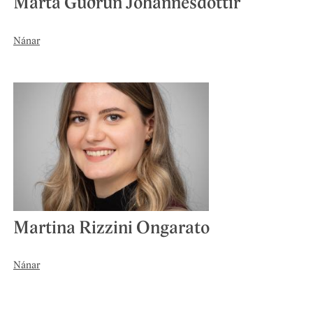
Marta Guðrún Jóhannesdóttir
Nánar
Martina Rizzini Ongarato
Nánar