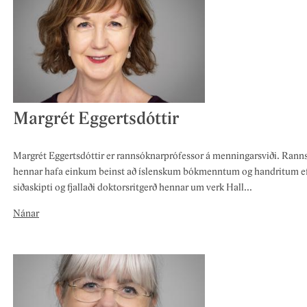
Margrét Eggertsdóttir
Margrét Eggertsdóttir er rannsóknarprófessor á menningarsviði. Rann
hennar hafa einkum beinst að íslenskum bókmenntum og handritum ef
siðaskipti og fjallaði doktorsritgerð hennar um verk Hall...
Nánar