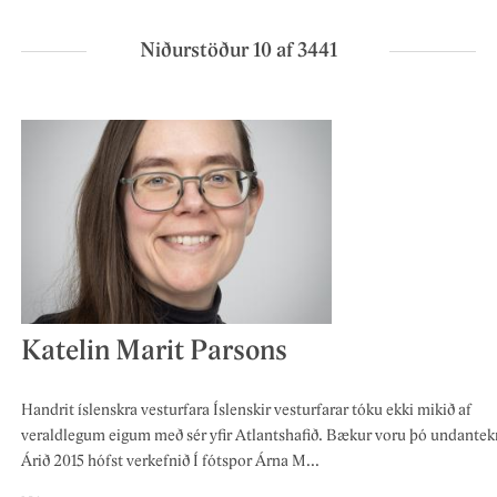
Niðurstöður 10 af 3441
Katelin Marit Parsons
Handrit íslenskra vesturfara Íslenskir vesturfarar tóku ekki mikið af
veraldlegum eigum með sér yfir Atlantshafið. Bækur voru þó undantek
Árið 2015 hófst verkefnið Í fótspor Árna M...