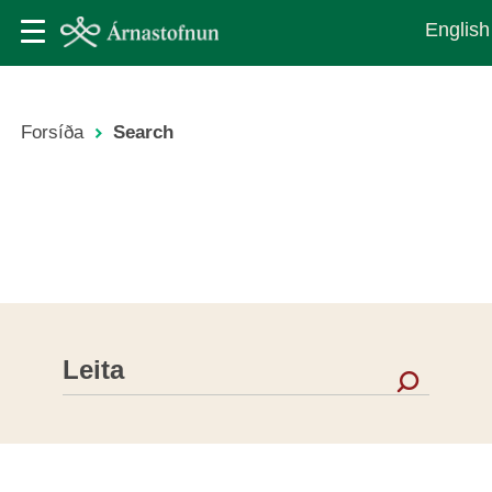
Skip
English
to
main
content
Forsíða
Search
Leiðsagnarslóð