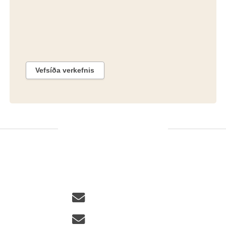
sjálfu sér endurvinnsluferli – til b)
frumnotkunar sem skriftarlag og c)
endurnotkunar.
Vefsíða verkefnis
Fréttir og samfélagsmiðlar
Hafa samband
Fréttabréf