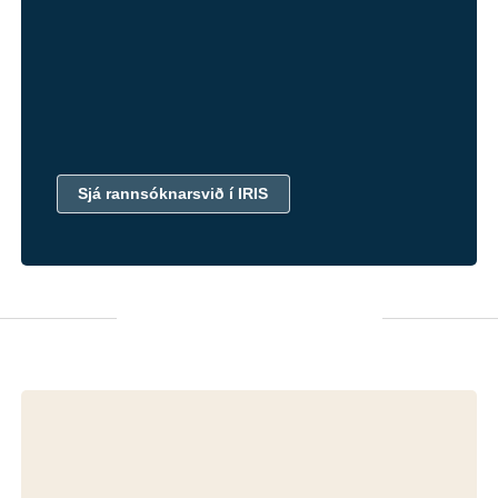
rannsóknir á skrift, lýsingum og samsetningu
handrita en einnig almennar rannsóknir á
handritum í tengslum við rannsóknir á
textum og útgáfur þeirra.
Sjá rannsóknarsvið í IRIS
Dæmi um verkefni