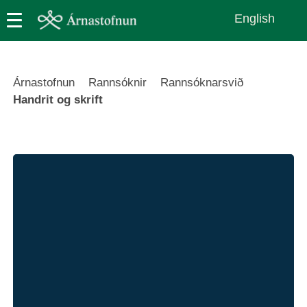
Skip
English
to
main
content
Leiðsagnarslóð
Árnastofnun
Rannsóknir
Rannsóknarsvið
Handrit og skrift