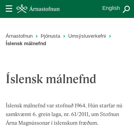
Skip
English
to
main
content
Árnastofnun
Þjónusta
Umsýsluverkefni
Leiðsagnarslóð
Íslensk málnefnd
Íslensk málnefnd
Íslensk málnefnd var stofnuð 1964. Hún starfar nú
samkvæmt 6. grein laga, nr. 61/2011, um Stofnun
Árna Magnússonar í íslenskum fræðum.