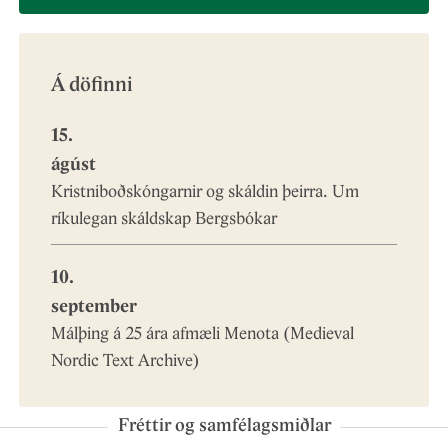
-
Third
Á döfinni
level
15.
menu
ágúst
Kristniboðskóngarnir og skáldin þeirra. Um
items
ríkulegan skáldskap Bergsbókar
10.
september
Málþing á 25 ára afmæli Menota (Medieval
Nordic Text Archive)
Fréttir og samfélagsmiðlar