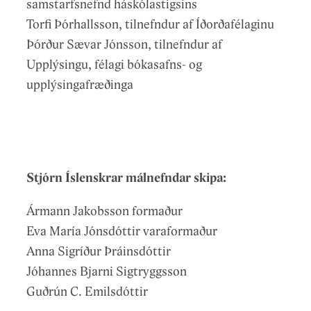
samstarfsnefnd háskólastigsins
Torfi Þórhallsson, tilnefndur af Íðorðafélaginu
Þórður Sævar Jónsson, tilnefndur af
Upplýsingu, félagi bókasafns- og
upplýsingafræðinga
Stjórn Íslenskrar málnefndar skipa:
Ármann Jakobsson formaður
Eva María Jónsdóttir varaformaður
Anna Sigríður Þráinsdóttir
Jóhannes Bjarni Sigtryggsson
Guðrún C. Emilsdóttir