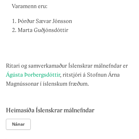
Varamenn eru:
Þórður Sævar Jónsson
Marta Guðjónsdóttir
Ritari og samverkamaður Íslenskrar málnefndar er
Ágústa Þorbergsdóttir
, ritstjóri á Stofnun Árna
Magnússonar í íslenskum fræðum.
Heimasíða Íslenskrar málnefndar
Nánar