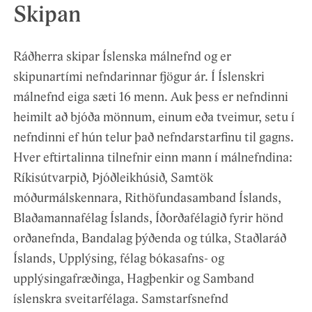
Skipan
Ráðherra skipar Íslenska málnefnd og er
skipunartími nefndarinnar fjögur ár. Í Íslenskri
málnefnd eiga sæti 16 menn. Auk þess er nefndinni
heimilt að bjóða mönnum, einum eða tveimur, setu í
nefndinni ef hún telur það nefndarstarfinu til gagns.
Hver eftirtalinna tilnefnir einn mann í málnefndina:
Ríkisútvarpið, Þjóðleikhúsið, Samtök
móðurmálskennara, Rithöfundasamband Íslands,
Blaðamannafélag Íslands, Íðorðafélagið fyrir hönd
orðanefnda, Bandalag þýðenda og túlka, Staðlaráð
Íslands, Upplýsing, félag bókasafns- og
upplýsingafræðinga, Hagþenkir og Samband
íslenskra sveitarfélaga. Samstarfsnefnd