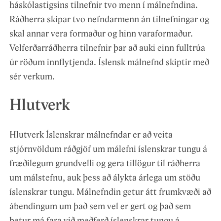
háskólastigsins tilnefnir tvo menn í málnefndina.
Ráðherra skipar tvo nefndarmenn án tilnefningar og
skal annar vera formaður og hinn varaformaður.
Velferðarráðherra tilnefnir þar að auki einn fulltrúa
úr röðum innflytjenda. Íslensk málnefnd skiptir með
sér verkum.
Hlutverk
Hlutverk Íslenskrar málnefndar er að veita
stjórnvöldum ráðgjöf um málefni íslenskrar tungu á
fræðilegum grundvelli og gera tillögur til ráðherra
um málstefnu, auk þess að álykta árlega um stöðu
íslenskrar tungu. Málnefndin getur átt frumkvæði að
ábendingum um það sem vel er gert og það sem