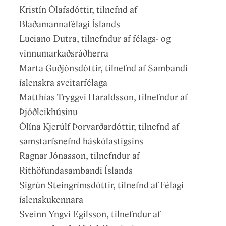
Kristín Ólafsdóttir, tilnefnd af
Blaðamannafélagi Íslands
Luciano Dutra, tilnefndur af félags- og
vinnumarkaðsráðherra
Marta Guðjónsdóttir, tilnefnd af Sambandi
íslenskra sveitarfélaga
Matthías Tryggvi Haraldsson, tilnefndur af
Þjóðleikhúsinu
Ólína Kjerúlf Þorvarðardóttir, tilnefnd af
samstarfsnefnd háskólastigsins
Ragnar Jónasson, tilnefndur af
Rithöfundasambandi Íslands
Sigrún Steingrímsdóttir, tilnefnd af Félagi
íslenskukennara
Sveinn Yngvi Egilsson, tilnefndur af