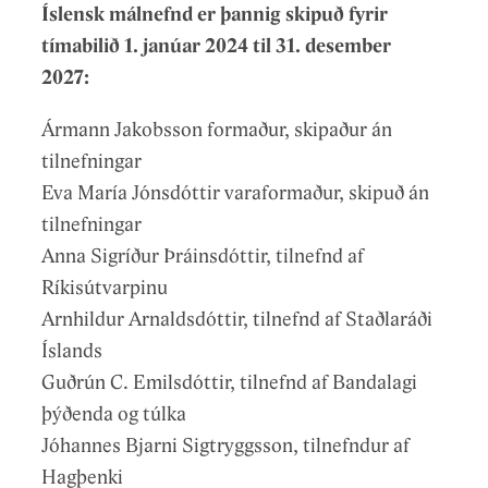
Íslensk málnefnd er þannig skipuð fyrir
tímabilið 1. janúar 2024 til 31. desember
2027:
Ármann Jakobsson formaður, skipaður án
tilnefningar
Eva María Jónsdóttir varaformaður, skipuð án
tilnefningar
Anna Sigríður Þráinsdóttir, tilnefnd af
Ríkisútvarpinu
Arnhildur Arnaldsdóttir, tilnefnd af Staðlaráði
Íslands
Guðrún C. Emilsdóttir, tilnefnd af Bandalagi
þýðenda og túlka
Jóhannes Bjarni Sigtryggsson, tilnefndur af
Hagþenki