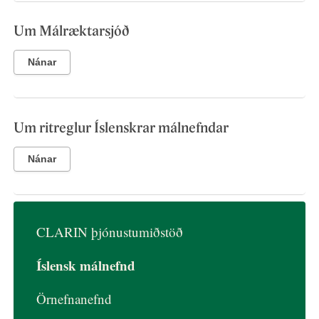
Um Málræktarsjóð
Nánar
Um ritreglur Íslenskrar málnefndar
Nánar
Main
CLARIN þjónustumiðstöð
navigation
Íslensk málnefnd
IS
Örnefnanefnd