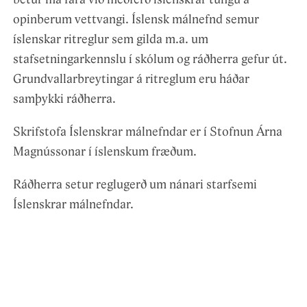
betur má fara við meðferð íslenskrar tungu á
opinberum vettvangi. Íslensk málnefnd semur
íslenskar ritreglur sem gilda m.a. um
stafsetningarkennslu í skólum og ráðherra gefur út.
Grundvallarbreytingar á ritreglum eru háðar
samþykki ráðherra.
Skrifstofa Íslenskrar málnefndar er í Stofnun Árna
Magnússonar í íslenskum fræðum.
Ráðherra setur reglugerð um nánari starfsemi
Íslenskrar málnefndar.