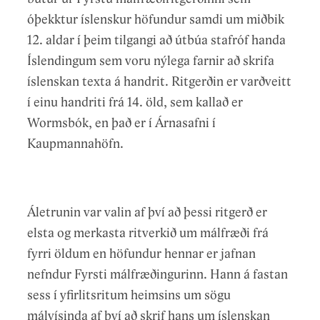
Dómnefndin skilaði áliti í ágúst 2008 og voru
nýja menningu við nútíma fræðaiðkun. Inn á
óþekktur íslenskur höfundur samdi um miðbik
niðurstöður kynntar 21. ágúst og hlutu
þessa miðju tengist svo margþætt starfsemi
12. aldar í þeim tilgangi að útbúa stafróf handa
Hornsteinar arkitektar ehf. fyrstu verðlaun.
hússins, sýningar- og fyrirlestrasalir auk kennslu-
Íslendingum sem voru nýlega farnir að skrifa
og vinnurýma og garðsvæða á efri hæðum
Hönnun byggingarinnar hófst sama ár og lauk
íslenskan texta á handrit. Ritgerðin er varðveitt
byggingarinnar sem mynda þar á vissan hátt
henni árið 2012 þegar ákveðið var að hefja
í einu handriti frá 14. öld, sem kallað er
heim út af fyrir sig.
framkvæmdir við húsið. Katrín Jakobsdóttir,
Wormsbók, en það er í Árnasafni í
mennta- og menningarmálaráðherra, tók fyrstu
Kaupmannahöfn.
Byggingin situr í grunnri spegiltjörn með
skóflustungu 11. mars 2013. Hlé var gert á
litskrúðugum steinum sem afmarkar útlínur
framkvæmdum sumarið 2013 og var þráðurinn
hennar. Megingönguásinn er um brú sem brýtur
ekki tekinn upp að nýju fyrr en árið 2016 þegar
Áletrunin var valin af því að þessi ritgerð er
upp vatnsflötinn og myndar afgerandi tengingu
hafist var handa við rýni á hönnunargögnum.
elsta og merkasta ritverkið um málfræði frá
inn á svæðið. Gönguleiðin á milli Aðalbyggingar
Nýtt útboð var auglýst árið 2018. Sumarið 2019
fyrri öldum en höfundur hennar er jafnan
Háskólans og Háskólatorgs og Þjóðarbókhlöðu er
skrifaði Lilja D. Alfreðsdóttir, mennta- og
nefndur Fyrsti málfræðingurinn. Hann á fastan
í raun felld inn í bygginguna. Við hönnun hússins
menningarmálaráðherra, undir samning við Ístak
sess í yfirlitsritum heimsins um sögu
var sérstaklega hugað að aðgengi fyrir alla, meðal
um byggingu hússins. Forseti Íslands, Guðni Th.
málvísinda af því að skrif hans um íslenskan
annars með hæðarafsetningu fyrstu hæðar og