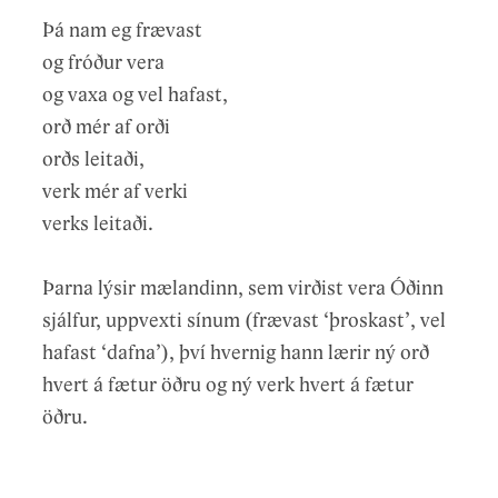
Þá nam eg frævast
og fróður vera
og vaxa og vel hafast,
orð mér af orði
orðs leitaði,
verk mér af verki
verks leitaði.
Þarna lýsir mælandinn, sem virðist vera Óðinn
sjálfur, uppvexti sínum (frævast ‘þroskast’, vel
hafast ‘dafna’), því hvernig hann lærir ný orð
hvert á fætur öðru og ný verk hvert á fætur
öðru.