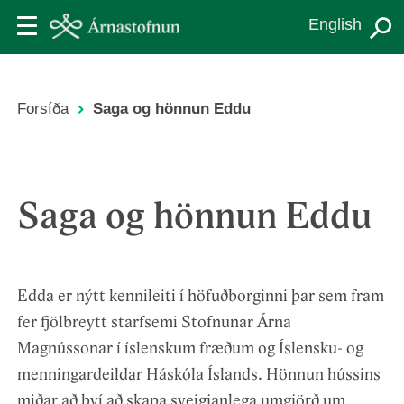
Skip
English
to
main
content
Forsíða
Saga og hönnun Eddu
Leiðsagnarslóð
Saga og hönnun Eddu
Edda er nýtt kennileiti í höfuðborginni þar sem fram
fer fjölbreytt starfsemi Stofnunar Árna
Magnússonar í íslenskum fræðum og Íslensku- og
menningardeildar Háskóla Íslands. Hönnun hússins
miðar að því að skapa sveigjanlega umgjörð um