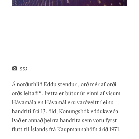
SSJ
Á norðurhlið Eddu stendur „orð mér af orði
orðs leitaði“. Þetta er bútur úr einni af vísum
Hávamála en Hávamál eru varðveitt í einu
handriti frá 13. öld, Konungsbók eddukvæða.
Það er annað þeirra handrita sem voru fyrst
flutt til Íslands frá Kaupmannahöfn árið 1971.