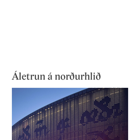
Áletrun á norðurhlið