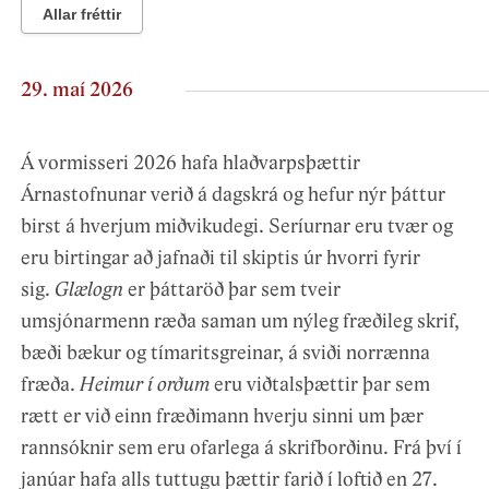
Allar fréttir
29. maí 2026
Á vormisseri 2026 hafa hlaðvarpsþættir
Árnastofnunar verið á dagskrá og hefur nýr þáttur
birst á hverjum miðvikudegi. Seríurnar eru tvær og
eru birtingar að jafnaði til skiptis úr hvorri fyrir
sig.
Glælogn
er þáttaröð þar sem tveir
umsjónarmenn ræða saman um nýleg fræðileg skrif,
bæði bækur og tímaritsgreinar, á sviði norrænna
fræða.
Heimur í orðum
eru viðtalsþættir þar sem
rætt er við einn fræðimann hverju sinni um þær
rannsóknir sem eru ofarlega á skrifborðinu. Frá því í
janúar hafa alls tuttugu þættir farið í loftið en 27.