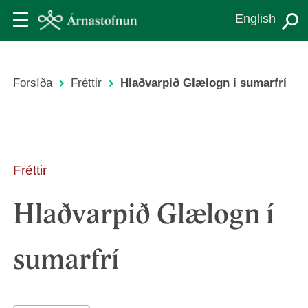
Skip
English
to
main
content
Forsíða
Fréttir
Hlaðvarpið Glælogn í sumarfrí
Leiðsagnarslóð
Fréttir
Hlaðvarpið Glælogn í
sumarfrí