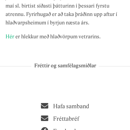
maí sl. birtist síðasti þátturinn í þessari fyrstu
atrennu. Fyrirhugað er að taka þráðinn upp aftur í
hlaðvarpsheimum í byrjun næsta árs.
Hér
er hlekkur með hlaðvörpum vetrarins.
Fréttir og samfélagsmiðlar
Hafa samband
Fréttabréf