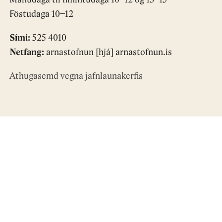
Mánudaga til fimmtudaga 10−12 og 13−15
Föstudaga 10−12
Sími:
525 4010
Netfang:
arnastofnun [hjá] arnastofnun.is
Athugasemd vegna jafnlaunakerfis