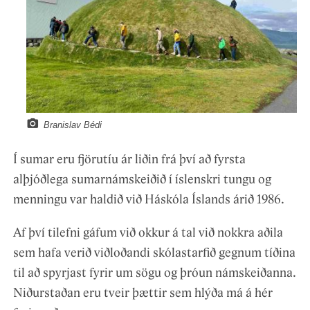
Branislav Bédi
Í sumar eru fjörutíu ár liðin frá því að fyrsta
alþjóðlega sumarnámskeiðið í íslenskri tungu og
menningu var haldið við Háskóla Íslands árið 1986.
Af því tilefni gáfum við okkur á tal við nokkra aðila
sem hafa verið viðloðandi skólastarfið gegnum tíðina
til að spyrjast fyrir um sögu og þróun námskeiðanna.
Niðurstaðan eru tveir þættir sem hlýða má á hér