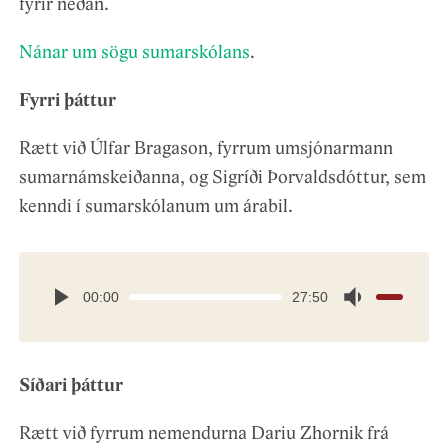
fyrir neðan.
Nánar um sögu sumarskólans
.
Fyrri þáttur
Rætt við Úlfar Bragason, fyrrum umsjónarmann
sumarnámskeiðanna, og Sigríði Þorvaldsdóttur, sem
kenndi í sumarskólanum um árabil.
00:00
27:50
Síðari þáttur
Rætt við fyrrum nemendurna Dariu Zhornik frá