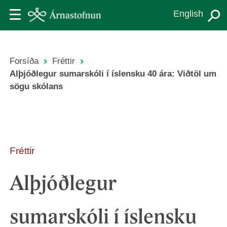
Skip
English
to
main
content
Forsíða
Fréttir
Leiðsagnarslóð
Alþjóðlegur sumarskóli í íslensku 40 ára: Viðtöl um
sögu skólans
Fréttir
Alþjóðlegur
sumarskóli í íslensku